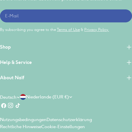
E-
Mail
By subscribing you agree to the
Terms of Use
&
Privacy Policy.
Shop
Help & Service
About Naïf
L
S
Niederlande (EUR €)
Deutsch
a
p
Facebook
Instagram
Tick
n
r
Tack
Nutzungsbedingungen
Datenschutzerklärung
d
a
Rechtliche Hinweise
Cookie-Einstellungen
/
c