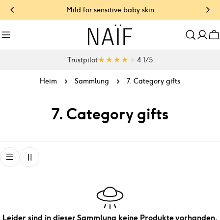
Zum
Mild for sensitive baby skin
Inhalt
springen
W
★★★★★
★★★★★
Trustpilot
4.1 / 5
Heim
Sammlung
7. Category gifts
S
7. Category gifts
a
m
m
l
u
Leider sind in dieser Sammlung keine Produkte vorhanden.