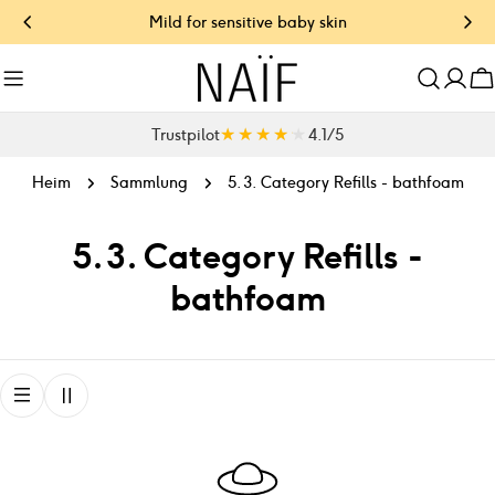
Zum
Mild for sensitive baby skin
Inhalt
springen
W
★★★★★
★★★★★
Trustpilot
4.1 / 5
Heim
Sammlung
5.3. Category Refills - bathfoam
S
5.3. Category Refills -
a
bathfoam
m
m
l
u